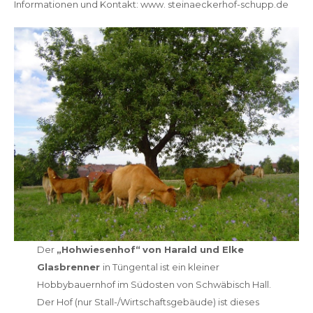
Informationen und Kontakt: www. steinaeckerhof-schupp.de
Der
„Hohwiesenhof“
von Harald und Elke
Glasbrenner
in Tüngental ist ein kleiner
Hobbybauernhof im Südosten von Schwäbisch Hall.
Der Hof (nur Stall-/Wirtschaftsgebäude) ist dieses