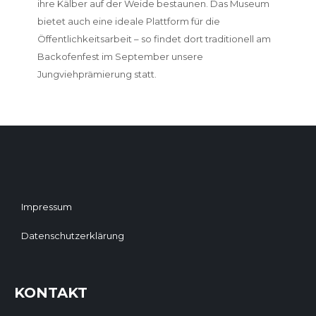
ihre Kälber auf der Weide bestaunen. Das Museum
bietet auch eine ideale Plattform für die
Öffentlichkeitsarbeit – so findet dort traditionell am
Backofenfest im September unsere
Jungviehprämierung statt.
Impressum
Datenschutzerklärung
KONTAKT